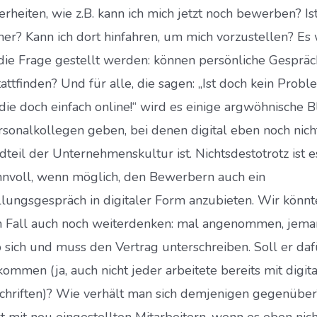
erheiten, wie z.B. kann ich mich jetzt noch bewerben? Is
cher? Kann ich dort hinfahren, um mich vorzustellen? Es
 die Frage gestellt werden: können persönliche Gesprä
attfinden? Und für alle, die sagen: „Ist doch kein Probl
die doch einfach online!“ wird es einige argwöhnische B
rsonalkollegen geben, bei denen digital eben noch nich
dteil der Unternehmenskultur ist. Nichtsdestotrotz ist e
nnvoll, wenn möglich, den Bewerbern auch ein
llungsgespräch in digitaler Form anzubieten. Wir könnt
 Fall auch noch weiterdenken: mal angenommen, jem
 sich und muss den Vertrag unterschreiben. Soll er daf
kommen (ja, auch nicht jeder arbeitete bereits mit digit
chriften)? Wie verhält man sich demjenigen gegenübe
rt mit neu eingestellten Mitarbeitern, wenn es eben nich