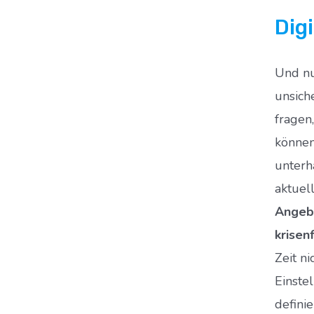
Digi
Und nu
unsich
fragen
können
unterh
aktuel
Angebo
krisen
Zeit n
Einste
defini