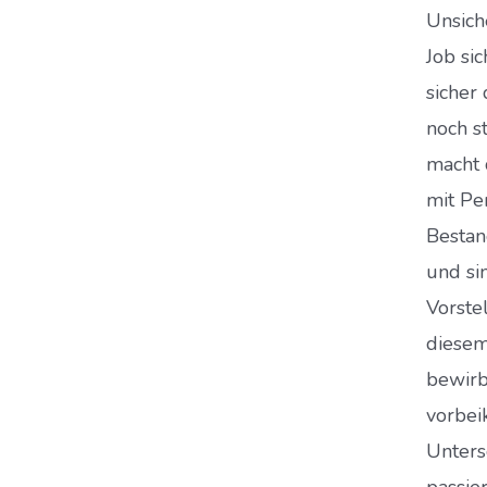
Unsich
Job si
sicher
noch st
macht 
mit Pe
Bestan
und si
Vorste
diesem
bewirb
vorbei
Unters
passie