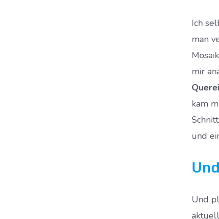
Ich sel
man ve
Mosaik
mir an
Querei
kam mi
Schnit
und ei
Und
Und pl
aktuel