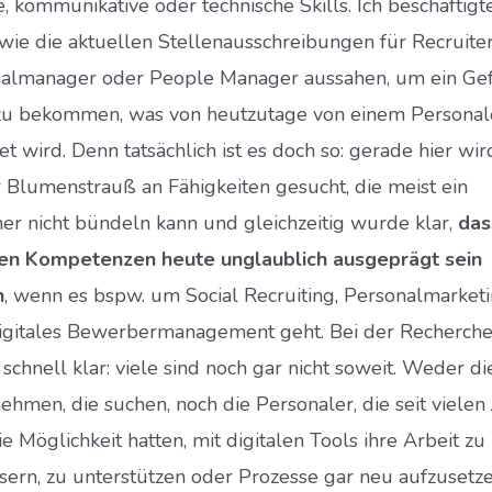
e, kommunikative oder technische Skills. Ich beschäftigt
 wie die aktuellen Stellenausschreibungen für Recruiter
almanager oder People Manager aussahen, um ein Ge
zu bekommen, was von heutzutage von einem Personal
t wird. Denn tatsächlich ist es doch so: gerade hier wir
 Blumenstrauß an Fähigkeiten gesucht, die meist ein
ner nicht bündeln kann und gleichzeitig wurde klar,
das
len Kompetenzen heute unglaublich ausgeprägt sein
n
, wenn es bspw. um Social Recruiting, Personalmarket
igitales Bewerbermanagement geht. Bei der Recherch
schnell klar: viele sind noch gar nicht soweit. Weder di
ehmen, die suchen, noch die Personaler, die seit vielen
ie Möglichkeit hatten, mit digitalen Tools ihre Arbeit zu
sern, zu unterstützen oder Prozesse gar neu aufzusetze