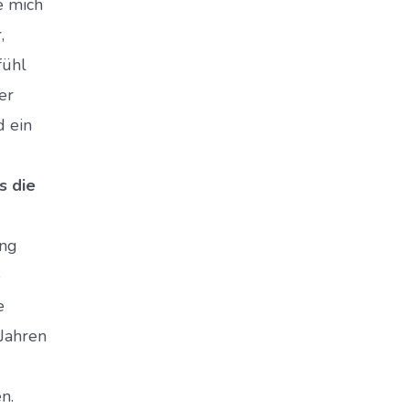
e mich
,
fühl
er
d ein
s die
ing
e
e
 Jahren
n.