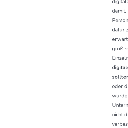
digital
damit,
Person
dafür 
erwarte
großer
Einzel
digita
sollte
oder d
wurde 
Untern
nicht d
verbes