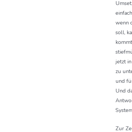
Umsetz
einfac
wenn d
soll, k
kommt 
stiefm
jetzt i
zu unt
und fü
Und da
Antwor
System
Zur Ze