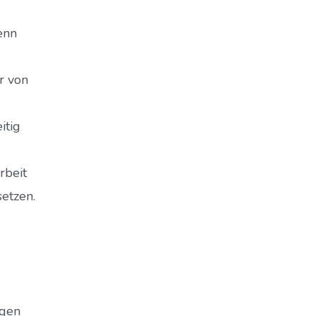
wenn
r von
itig
rbeit
etzen.
agen