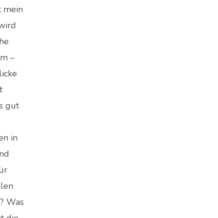
t mein
 wird
che
em –
licke
t
s gut
en in
and
ür
alen
r? Was
t die