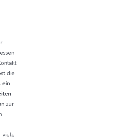
r
messen
Kontakt
st die
 ein
eiten
n zur
n
 viele