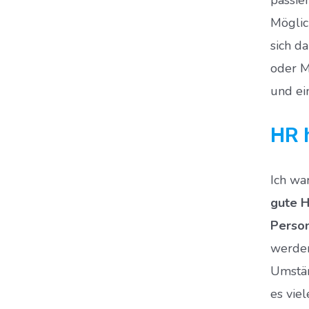
Möglic
sich d
oder M
und ei
HR 
Ich wa
gute H
Person
werden
Umstän
es vie