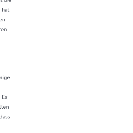
 hat
en
ren
inige
.
Es
llen
dass