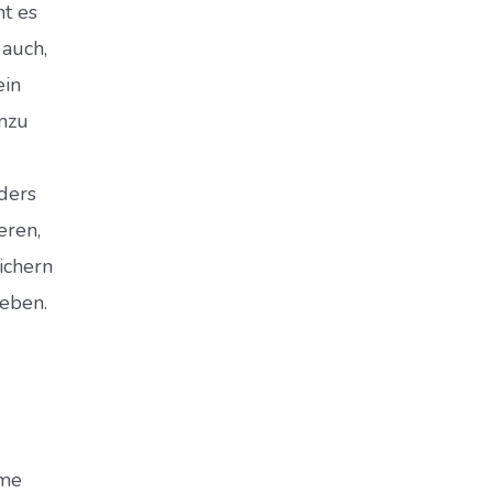
t es
 auch,
ein
inzu
nders
eren,
ichern
geben.
ome