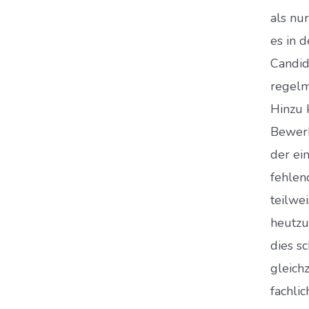
als nu
es in d
Candid
regelm
Hinzu 
Bewerb
der ei
fehlen
teilwe
heutzu
dies s
gleich
fachli