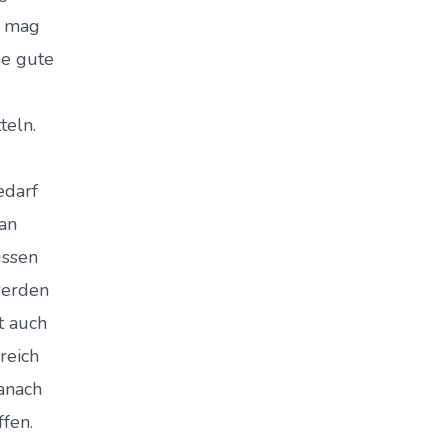
n mag
ne gute
teln.
edarf
 an
üssen
werden
t auch
reich
anach
fen.